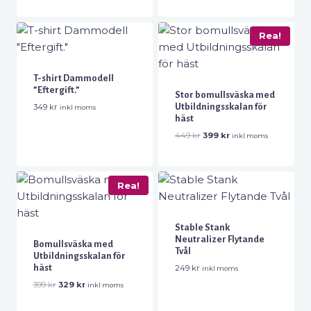
Rea!
T-shirt Dammodell
”Eftergift.”
Stor bomullsväska med
Utbildningsskalan för
349
kr
inkl moms
häst
Det
Det
449
kr
399
kr
inkl moms
ursprungliga
nuvarande
priset
priset
var:
är:
449 kr.
399 kr.
Rea!
Stable Stank
Neutralizer Flytande
Bomullsväska med
Tvål
Utbildningsskalan för
häst
249
kr
inkl moms
Det
Det
399
kr
329
kr
inkl moms
ursprungliga
nuvarande
priset
priset