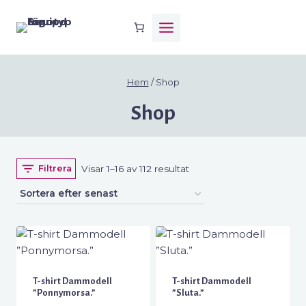
Skip
to
content
Hem
/
Shop
Shop
Sortera
Visar 1–16 av 112 resultat
Filtrera
efter
senaste
T-shirt Dammodell
T-shirt Dammodell
”Ponnymorsa.”
”Sluta.”