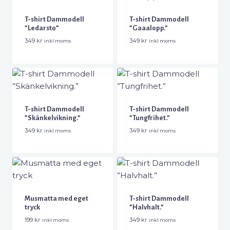
T-shirt Dammodell
T-shirt Dammodell
”Ledarsto”
”Gaaalopp.”
349
kr
349
kr
inkl moms
inkl moms
T-shirt Dammodell
T-shirt Dammodell
”Skänkelvikning.”
”Tungfrihet.”
349
kr
349
kr
inkl moms
inkl moms
Musmatta med eget
T-shirt Dammodell
tryck
”Halvhalt.”
199
kr
349
kr
inkl moms
inkl moms