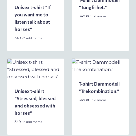
T-shirt Dammodell
Unisex t-shirt ”If
”Tungfrihet.”
you want me to
349
kr
inkl moms
listen talk about
horses”
349
kr
inkl moms
T-shirt Dammodell
Unisex t-shirt
”Trekombination.”
“Stressed, blessed
349
kr
inkl moms
and obsessed with
horses”
349
kr
inkl moms