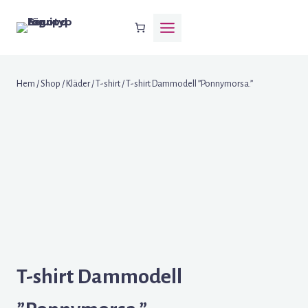
Skip
to
content
Hem
/
Shop
/
Kläder
/
T-shirt
/
T-shirt Dammodell ”Ponnymorsa.”
T-shirt Dammodell