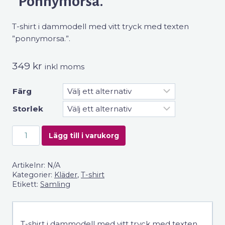
”Ponnymorsa.”
T-shirt i dammodell med vitt tryck med texten
”ponnymorsa.”.
349
kr
inkl moms
Färg
Storlek
T-
Lägg till i varukorg
shirt
Dammodell
Artikelnr:
N/A
”Ponnymorsa.”
Kategorier:
Kläder
,
T-shirt
mängd
Etikett:
Samling
T-shirt i dammodell med vitt tryck med texten