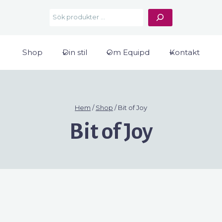
Sök
Shop
Din stil
Om Equipd
Kontakt
Hem
/
Shop
/
Bit of Joy
Bit of Joy