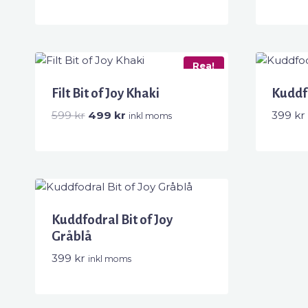
599 kr.
499 kr.
Rea!
Filt Bit of Joy Khaki
Kuddfo
Det
Det
599
kr
499
kr
399
kr
inkl moms
ursprungliga
nuvarande
priset
priset
var:
är:
599 kr.
499 kr.
Kuddfodral Bit of Joy
Gråblå
399
kr
inkl moms