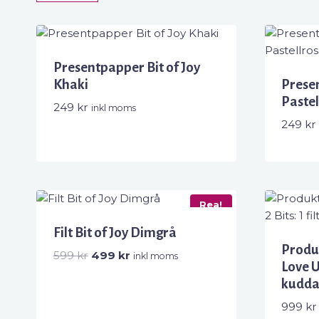
efter
senaste
Presentpapper Bit of Joy
Khaki
Presen
Pastel
249
kr
inkl moms
249
kr
Rea!
Filt Bit of Joy Dimgrå
Produk
Det
Det
599
kr
499
kr
inkl moms
Love U 
ursprungliga
nuvarande
kudda
priset
priset
var:
är:
999
kr