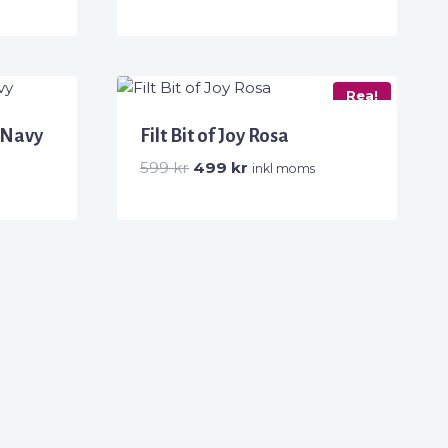
Rea!
 Navy
Filt Bit of Joy Rosa
Det
Det
599
kr
499
kr
inkl moms
ursprungliga
nuvarande
priset
priset
var:
är:
599 kr.
499 kr.