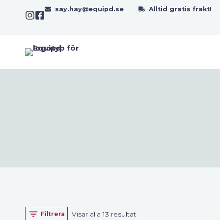
Skip
say.hay@equipd.se
Alltid gratis frakt!
to
content
Sortera
Visar alla 13 resultat
Filtrera