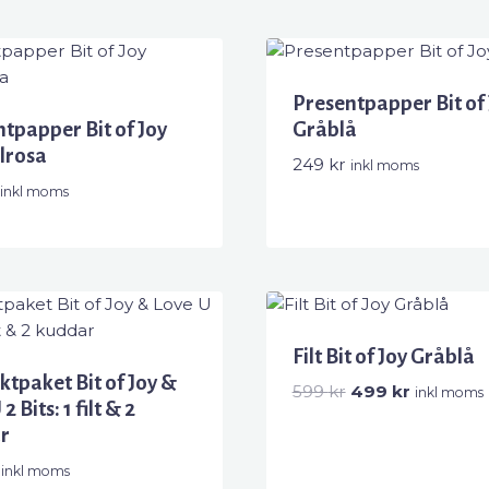
Presentpapper Bit of 
tpapper Bit of Joy
Gråblå
lrosa
249
kr
inkl moms
inkl moms
Filt Bit of Joy Gråblå
tpaket Bit of Joy &
Det
Det
599
kr
499
kr
inkl moms
2 Bits: 1 filt & 2
ursprungliga
nuvarand
r
priset
priset
var:
är:
inkl moms