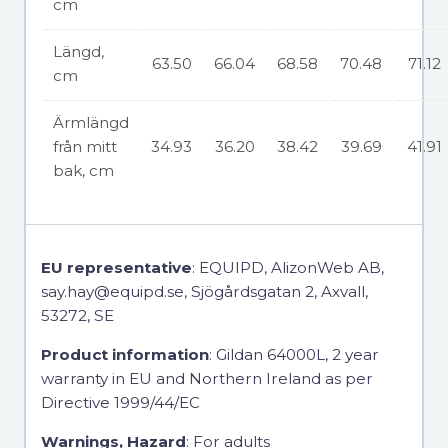
cm
Längd,
63.50
66.04
68.58
70.48
71.12
cm
Ärmlängd
från mitt
34.93
36.20
38.42
39.69
41.91
bak, cm
EU representative
: EQUIPD, AlizonWeb AB,
say.hay@equipd.se, Sjögårdsgatan 2, Axvall,
53272, SE
Product information
: Gildan 64000L, 2 year
warranty in EU and Northern Ireland as per
Directive 1999/44/EC
Warnings, Hazard
: For adults