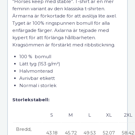
”Horses keep med stable”. T-shirt är en mer
feminin variant av den klassiska t-shirten.
Ärmarna är förkortade för att avslöja lite axel.
Tyget är 100% ringspunnen bomull för alla
enfärgade färger. Axlarna är tejpade med
kypert för att förlänga hållbarheten.
Kragsömmen är förstärkt med ribbstickning.
100 % bomull
Lätt tyg (153 g/m²)
Halvmonterad
Avrivbar etikett
Normal i storlek
Storlekstabell:
S
M
L
XL
2XL
Bredd,
43.18
45.72
49.53
52.07
58.42