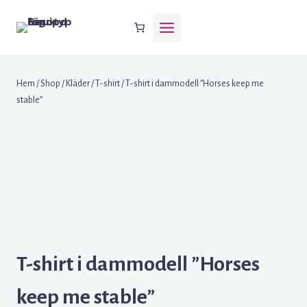
Skip
to
content
Hem
/
Shop
/
Kläder
/
T-shirt
/
T-shirt i dammodell ”Horses keep me
stable”
T-shirt i dammodell ”Horses
keep me stable”