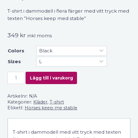
T-shirt i dammodell i flera färger med vitt tryck med
texten ”Horses keep med stable”
349
kr
inkl moms
Colors
Sizes
T-
Lägg till i varukorg
shirt
i
Artikelnr:
N/A
dammodell
Kategorier:
Kläder
,
T-shirt
"Horses
Etikett:
Horses keep me stable
keep
me
stable"
T-shirt i dammodell med vitt tryck med texten
mängd