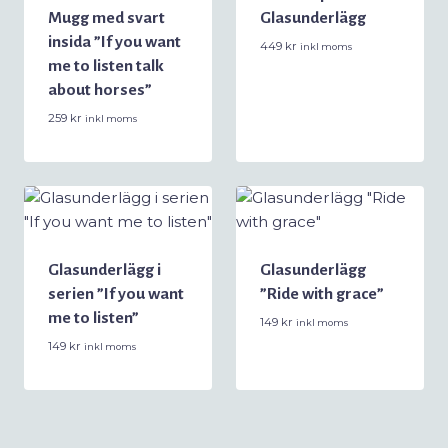
Mugg med svart
Glasunderlägg
insida ”If you want
449
kr
inkl moms
me to listen talk
about horses”
259
kr
inkl moms
Glasunderlägg i
Glasunderlägg
serien ”If you want
”Ride with grace”
me to listen”
149
kr
inkl moms
149
kr
inkl moms