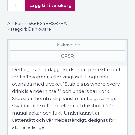
Glasunderlägg
Lägg till i varukorg
"Stable
Sips"
Artikelnr:
668E64BB6B7EA
mängd
Kategori:
Drinkware
Beskrivning
GPSR
Detta glasunderlägg i kork är en perfekt match
för kaffekoppen eller vinglaset! Högblank
ovansida med trycket “Stable sips where every
drink is a ride in itself” och undersida i kork .
Skapa en hemtrevlig känsla samtidigt som du
skyddar ditt soffbord eller nattduksbord från
muggfläckar och fukt. Underlägget är
vattentätt och värmebeständigt, designat för
att hålla länge.