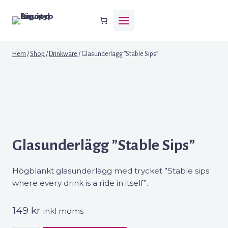
Skip
to
content
Hem
/
Shop
/
Drinkware
/
Glasunderlägg ”Stable Sips”
Glasunderlägg ”Stable Sips”
Högblankt glasunderlägg med trycket ”Stable sips
where every drink is a ride in itself”.
149
kr
inkl moms