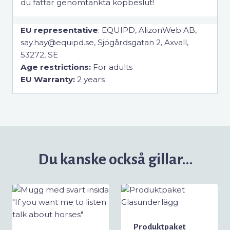
du fattar genomtänkta köpbeslut!
EU representative
: EQUIPD, AlizonWeb AB,
say.hay@equipd.se, Sjögårdsgatan 2, Axvall,
53272, SE
Age restrictions:
For adults
EU Warranty:
2 years
Du kanske också gillar…
Produktpaket