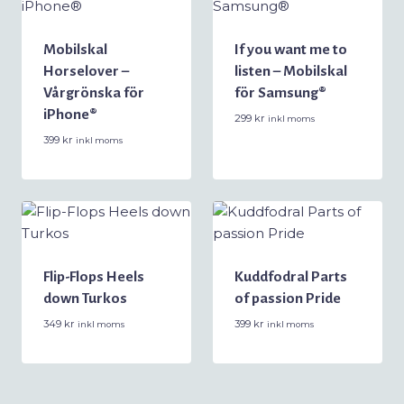
Mobilskal
If you want me to
Horselover –
listen – Mobilskal
Vårgrönska för
för Samsung®
iPhone®
299
kr
inkl moms
399
kr
inkl moms
Flip-Flops Heels
Kuddfodral Parts
down Turkos
of passion Pride
349
kr
399
kr
inkl moms
inkl moms