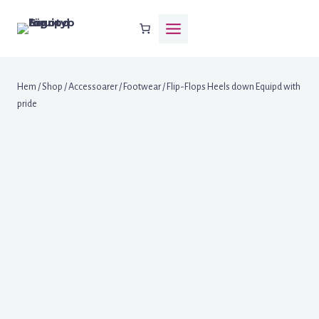
Skip
to
content
Hem
/
Shop
/
Accessoarer
/
Footwear
/
Flip-Flops Heels down Equipd with
pride