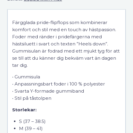
with
pride
mängd
Färgglada pride-flipflops som kombinerar
komfort och stil med en touch av hästpassion.
Foder med ränder i pridefärgerna med
hästsiluett i svart och texten ”Heels down”.
Gummisulan är fodrad med ett mjukt tyg för att
se till att du känner dig bekväm vart än dagen
tar dig.
• Gummisula
• Anpassningsbart foder i 100 % polyester
• Svarta Y-formade gummiband
• Stil på tåstolpen
Storlekar:
S (37 – 38.5)
M (39 – 41)