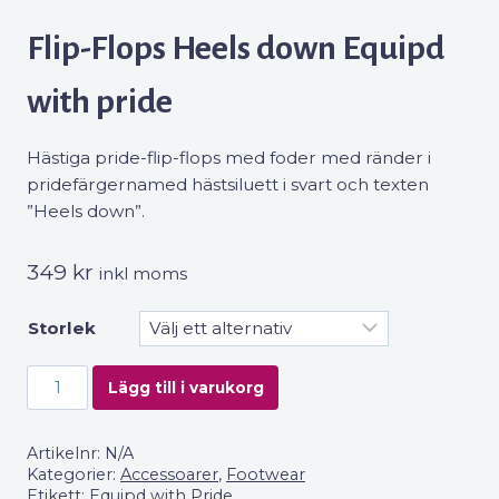
Flip-Flops Heels down Equipd
with pride
Hästiga pride-flip-flops med foder med ränder i
pridefärgernamed hästsiluett i svart och texten
”Heels down”.
349
kr
inkl moms
Storlek
Flip-
Lägg till i varukorg
Flops
Heels
Artikelnr:
N/A
down
Kategorier:
Accessoarer
,
Footwear
Equipd
Etikett:
Equipd with Pride