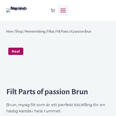
Skip
to
content
Hem
/
Shop
/
Heminredning
/
Filtar
/
Filt Parts of passion Brun
Rea!
Filt Parts of passion Brun
Brun, mysig filt som är ett perfekt blickfång för en
hästig känsla i hela rummet.