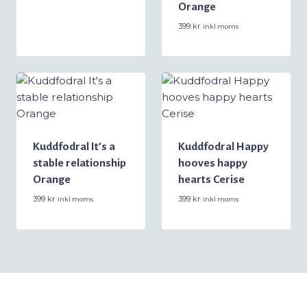
Orange
var:
är:
599 kr.
499 kr.
399
kr
inkl moms
Kuddfodral It’s a
Kuddfodral Happy
stable relationship
hooves happy
Orange
hearts Cerise
399
kr
399
kr
inkl moms
inkl moms