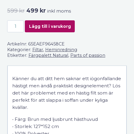
Det
Det
599
kr
499
kr
inkl moms
ursprungliga
nuvarande
Filt
priset
priset
Lägg till i varukorg
Parts
var:
är:
of
599 kr.
499 kr.
Artikelnr:
65EAEF96458CE
passion
Kategorier:
Filtar
,
Heminredning
Brun
Etiketter:
Färgpalett Natural
,
Parts of passion
mängd
Känner du att ditt hem saknar ett iögonfallande
hästigt men ändå praktiskt designelement? Lös
det här problemet med en hästig filt som är
perfekt för att slappa i soffan under kyliga
kvällar.
• Färg: Brun med ljusbrunt hästhuvud
• Storlek: 127*152 cm
• 100% Polyester