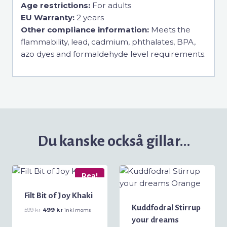
Age restrictions:
For adults
EU Warranty:
2 years
Other compliance information:
Meets the
flammability, lead, cadmium, phthalates, BPA,
azo dyes and formaldehyde level requirements.
Du kanske också gillar…
Rea!
Filt Bit of Joy Khaki
Kuddfodral Stirrup
Det
Det
599
kr
499
kr
inkl moms
ursprungliga
nuvarande
your dreams
priset
priset