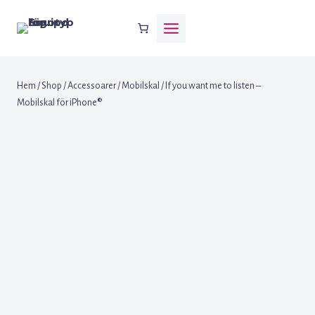
Skip
to
content
Hem
/
Shop
/
Accessoarer
/
Mobilskal
/
If you want me to listen –
Mobilskal för iPhone®