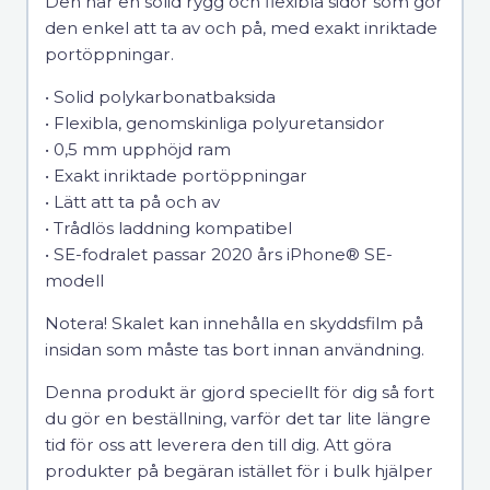
Den har en solid rygg och flexibla sidor som gör
den enkel att ta av och på, med exakt inriktade
portöppningar.
• Solid polykarbonatbaksida
• Flexibla, genomskinliga polyuretansidor
• 0,5 mm upphöjd ram
• Exakt inriktade portöppningar
• Lätt att ta på och av
• Trådlös laddning kompatibel
• SE-fodralet passar 2020 års iPhone® SE-
modell
Notera! Skalet kan innehålla en skyddsfilm på
insidan som måste tas bort innan användning.
Denna produkt är gjord speciellt för dig så fort
du gör en beställning, varför det tar lite längre
tid för oss att leverera den till dig. Att göra
produkter på begäran istället för i bulk hjälper