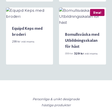
Rea!
Equipd Keps med
broderi
Bomullsväska med
Utbildningsskalan
299
kr
inkl moms
för häst
Det
Det
399
kr
329
kr
inkl moms
ursprungliga
nuvarande
priset
priset
var:
är:
399 kr.
329 kr.
Personliga & unikt designade
hästiga produkter