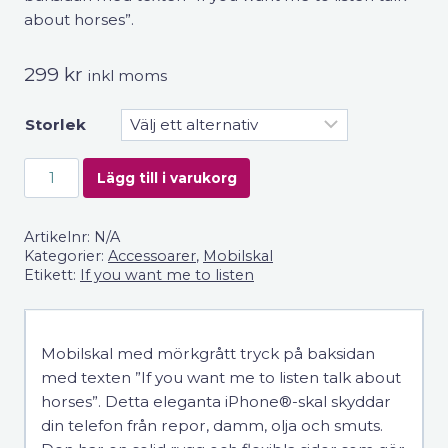
about horses”.
299
kr
inkl moms
Storlek
If
Lägg till i varukorg
you
want
Artikelnr:
N/A
me
Kategorier:
Accessoarer
,
Mobilskal
to
Etikett:
If you want me to listen
listen
–
Mobilskal
Mobilskal med mörkgrått tryck på baksidan
för
med texten ”If you want me to listen talk about
iPhone®
horses”. Detta eleganta iPhone®-skal skyddar
mängd
din telefon från repor, damm, olja och smuts.